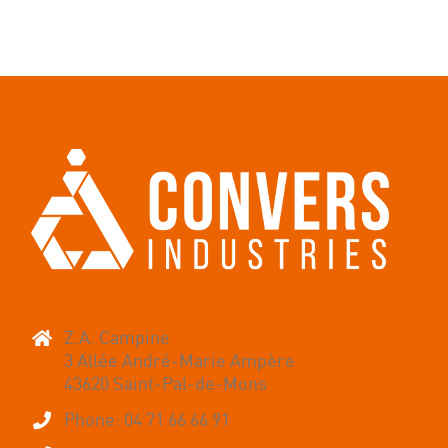
1
2
Z.A. Campine
3 Allée André-Marie Ampère
43620 Saint-Pal-de-Mons
Phone: 04 71 66 66 91