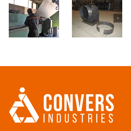
Pièce
Pièce
chaudronnerie
chaudro
1
2