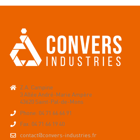
Z.A. Campine
3 Allée André-Marie Ampère
43620 Saint-Pal-de-Mons
Phone: 04 71 66 66 91
Fax: 04 71 66 19 40
contact@convers-industries.fr