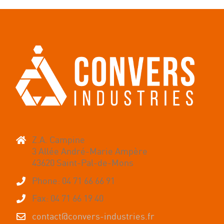
Z.A. Campine
3 Allée André-Marie Ampère
43620 Saint-Pal-de-Mons
Phone: 04 71 66 66 91
Fax: 04 71 66 19 40
contact@convers-industries.fr