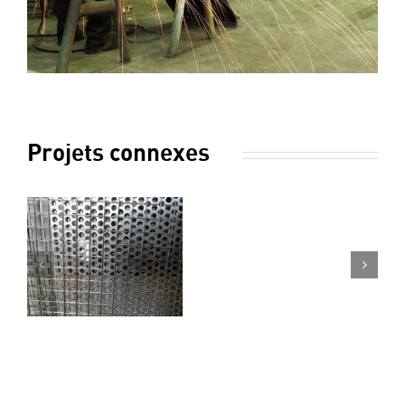
Projets connexes
METALLERIE
META
CHAUDRONNERIE
CHA
1
2